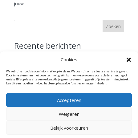
jouw...
Zoeken
Recente berichten
Speelkamerkast met ingebouwd kinderbureau
Cookies
Prachtig woonkamer interieur
We gebruiken cookies om informatie op te slaan. We doen dit om de beste ervaring te geven.
Elegant dressior
Door in te stemmen met deze technologieën kunnen we gegevens zoals bladeren gedrag of
unieke ID's op deze site verwerken. Als je geen toestemming geeft of je toestemming intrekt,
Stijlvol speelgoed opbergen
kan dit een nadelige invloed hebben op bepaalde functies en mogelijkheden.
Op zoek naar de perfecte meubelmaker?
Accepteren
Recente reacties
Weigeren
Geen reacties om weer te geven.
Bekijk voorkeuren