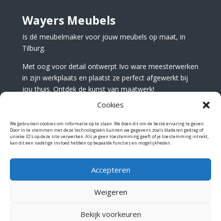
Wayers Meubels
Is dé meubelmaker voor jouw meubels op maat, in
Tilburg.
Met oog voor detail ontwerpt Ivo ware meesterwerken
in zijn werkplaats en plaatst ze perfect afgewerkt bij
jou thuis. Ontdek de kunst van maatwerk!
Cookies
We gebruiken cookies om informatie op te slaan. We doen dit om de beste ervaring te geven.
Door in te stemmen met deze technologieën kunnen we gegevens zoals bladeren gedrag of
unieke ID's op deze site verwerken. Als je geen toestemming geeft of je toestemming intrekt,
Kapitein Rondairestraat 1c
kan dit een nadelige invloed hebben op bepaalde functies en mogelijkheden.
5015BC Tilburg
Accepteren
info@wayersmeubels.nl
013 744 0398
Weigeren
Alg. Voorwaarden
Bekijk voorkeuren