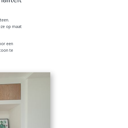
teen.
deze op maat
oor een
toon te