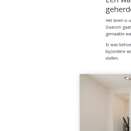
geherde
Het leven is
Daarom gaat 
gemaakte wan
Er was behoe
bijzondere w
stellen.