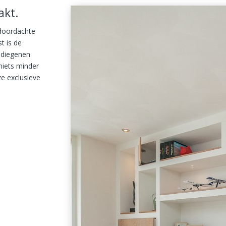
akt.
 doordachte
t is de
r diegenen
niets minder
ze exclusieve